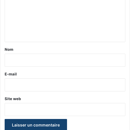
m
m
e
n
t
a
Nom
i
r
e
E-mail
*
Site web