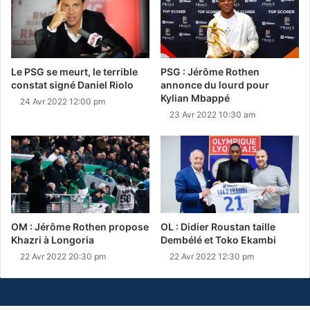
Le PSG se meurt, le terrible
PSG : Jérôme Rothen
constat signé Daniel Riolo
annonce du lourd pour
Kylian Mbappé
24 Avr 2022 12:00 pm
23 Avr 2022 10:30 am
OM : Jérôme Rothen propose
OL : Didier Roustan taille
Khazri à Longoria
Dembélé et Toko Ekambi
22 Avr 2022 20:30 pm
22 Avr 2022 12:30 pm