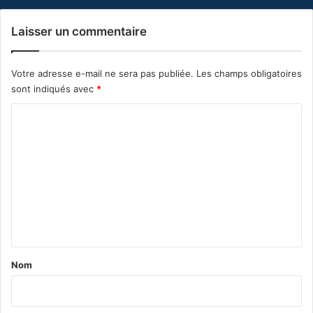
Laisser un commentaire
Votre adresse e-mail ne sera pas publiée.
Les champs obligatoires
sont indiqués avec
*
C
o
m
m
e
n
t
a
Nom
i
r