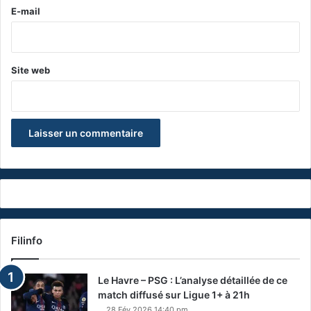
e
E-mail
*
Site web
Filinfo
Le Havre – PSG : L’analyse détaillée de ce
match diffusé sur Ligue 1+ à 21h
28 Fév 2026 14:40 pm