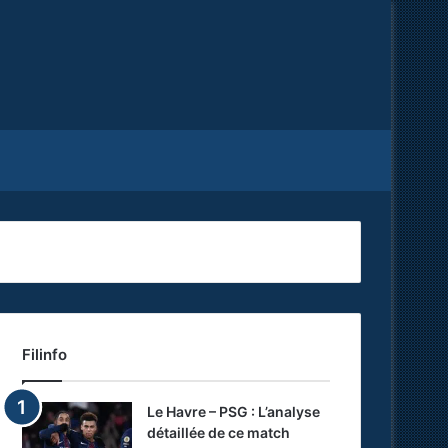
Facebook
X
RSS
Filinfo
Le Havre – PSG : L’analyse
détaillée de ce match