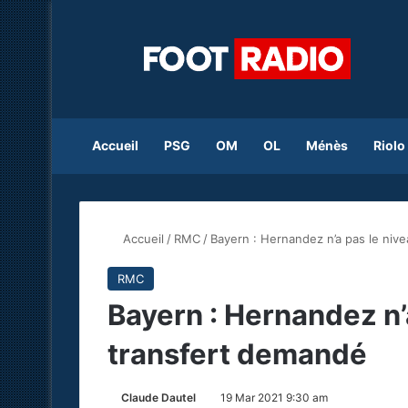
Accueil
PSG
OM
OL
Ménès
Riolo
Accueil
/
RMC
/
Bayern : Hernandez n’a pas le niv
RMC
Bayern : Hernandez n’
transfert demandé
Claude Dautel
19 Mar 2021 9:30 am