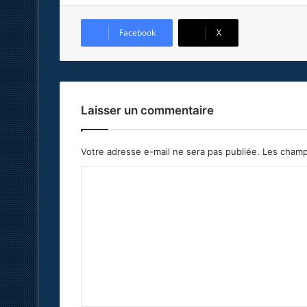
Facebook
X
Laisser un commentaire
Votre adresse e-mail ne sera pas publiée.
Les champ
C
o
m
m
e
n
t