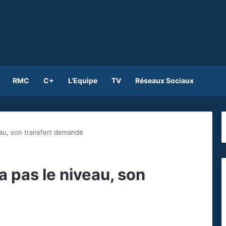
RMC
C+
L’Equipe
TV
Réseaux Sociaux
eau, son transfert demandé
a pas le niveau, son