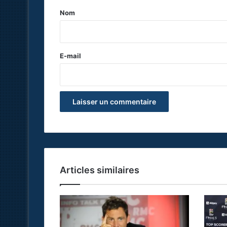
a
Nom
i
r
e
E-mail
*
Articles similaires