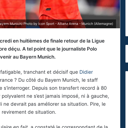
ern Munich) Photo by Icon Sport - Allianz Arena - Munich (Allemagne)
credi en huitièmes de finale retour de la Ligue
 déçu. A tel point que le journaliste Polo
avenir au Bayern Munich.
atigable, tranchant et décisif que
Didier
rance ? Du côté du Bayern Munich, le staff
e s’interroger. Depuis son transfert record à 80
r polyvalent ne s’est jamais imposé, ni à gauche,
i ne devrait pas améliorer sa situation. Pire, le
n revirement de situation.
laire en fait
, a constaté le correspondant de la