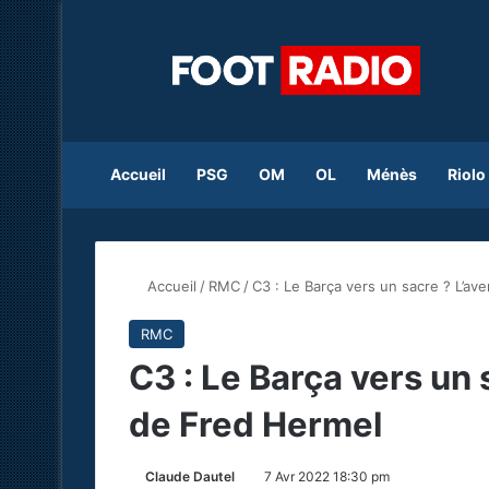
Accueil
PSG
OM
OL
Ménès
Riolo
Accueil
/
RMC
/
C3 : Le Barça vers un sacre ? L’a
RMC
C3 : Le Barça vers un
de Fred Hermel
Claude Dautel
7 Avr 2022 18:30 pm