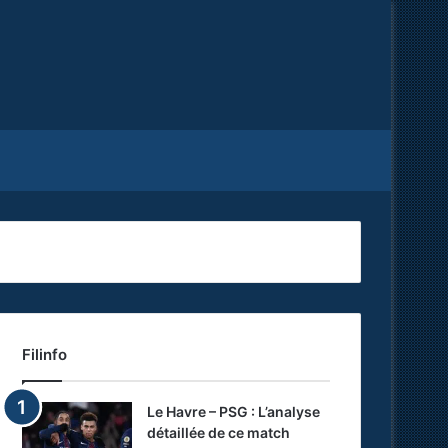
Facebook
X
RSS
Filinfo
Le Havre – PSG : L’analyse
détaillée de ce match