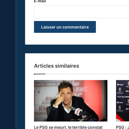
e
E-mail
*
Articles similaires
Le PSG se meurt, le terrible constat
PSG : 