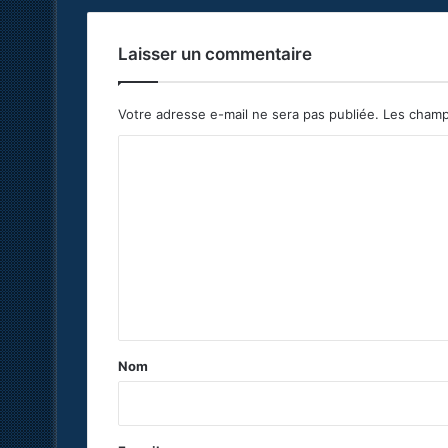
Laisser un commentaire
Votre adresse e-mail ne sera pas publiée.
Les champ
C
o
m
m
e
n
t
a
Nom
i
r