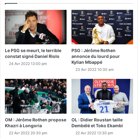
Le PSG se meurt, le terrible
PSG : Jérôme Rothen
constat signé Daniel Riolo
annonce du lourd pour
Kylian Mbappé
24 Avr 2022 12:00 pm
23 Avr 2022 10:30 am
OM : Jérôme Rothen propose
OL : Didier Roustan taille
Khazri à Longoria
Dembélé et Toko Ekambi
22 Avr 2022 20:30 pm
22 Avr 2022 12:30 pm