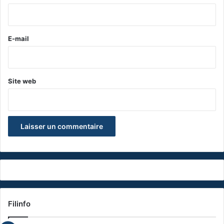
i
r
e
E-mail
*
Site web
Filinfo