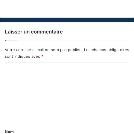
Laisser un commentaire
Votre adresse e-mail ne sera pas publiée.
Les champs obligatoires
sont indiqués avec
*
C
o
m
m
e
n
t
a
Nom