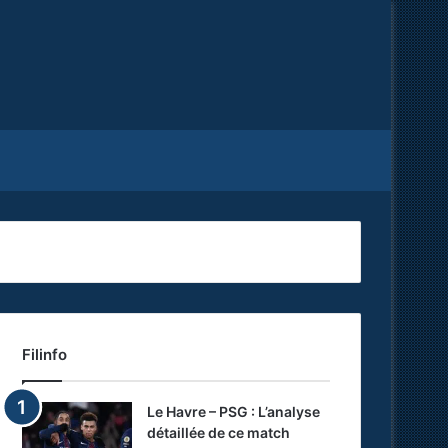
Facebook
X
RSS
Filinfo
Le Havre – PSG : L’analyse
détaillée de ce match