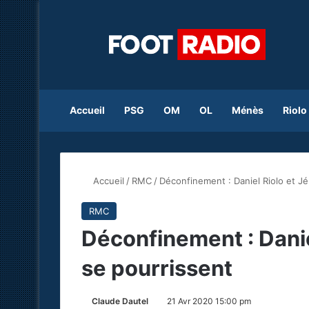
Accueil
PSG
OM
OL
Ménès
Riolo
Accueil
/
RMC
/
Déconfinement : Daniel Riolo et J
RMC
Déconfinement : Dani
se pourrissent
Claude Dautel
21 Avr 2020 15:00 pm