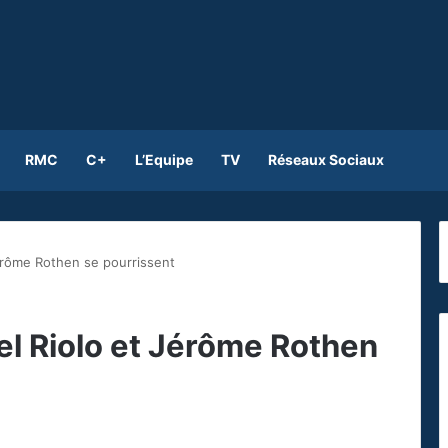
RMC
C+
L’Equipe
TV
Réseaux Sociaux
érôme Rothen se pourrissent
el Riolo et Jérôme Rothen