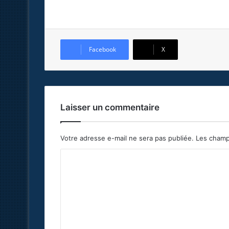
Facebook
X
Laisser un commentaire
Votre adresse e-mail ne sera pas publiée.
Les champ
C
o
m
m
e