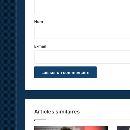
n
t
a
Nom
i
r
e
E-mail
*
Articles similaires