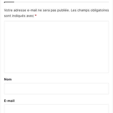
Votre adresse e-mail ne sera pas publiée.
Les champs obligatoires
sont indiqués avec
*
C
o
m
m
e
n
t
a
Nom
i
r
e
E-mail
*