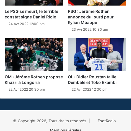
Le PSG se meurt, le terrible
PSG : Jérôme Rothen
constat signé Daniel Riolo
annonce du lourd pour
Kylian Mbappé
24 Avr 2022 12:00 pm
23 Avr 2022 10:30 am
OM : Jérôme Rothen propose
OL : Didier Roustan taille
Khazri à Longoria
Dembélé et Toko Ekambi
22 Avr 2022 20:30 pm
22 Avr 2022 12:30 pm
© Copyright 2026, Tous droits réservés |
FootRadio
Mentions légales