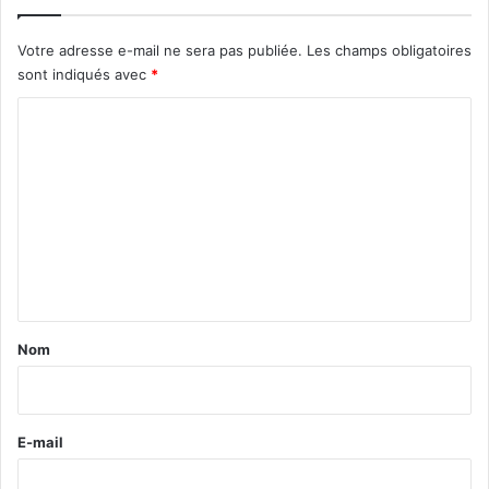
Votre adresse e-mail ne sera pas publiée.
Les champs obligatoires
sont indiqués avec
*
C
o
m
m
e
n
t
a
Nom
i
r
e
E-mail
*