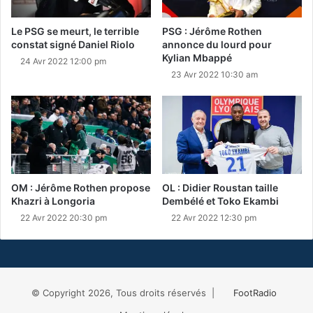
Le PSG se meurt, le terrible
PSG : Jérôme Rothen
constat signé Daniel Riolo
annonce du lourd pour
Kylian Mbappé
24 Avr 2022 12:00 pm
23 Avr 2022 10:30 am
OM : Jérôme Rothen propose
OL : Didier Roustan taille
Khazri à Longoria
Dembélé et Toko Ekambi
22 Avr 2022 20:30 pm
22 Avr 2022 12:30 pm
© Copyright 2026, Tous droits réservés |
FootRadio