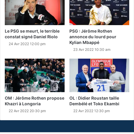
Le PSG se meurt, le terrible
PSG : Jérôme Rothen
constat signé Daniel Riolo
annonce du lourd pour
Kylian Mbappé
24 Avr 2022 12:00 pm
23 Avr 2022 10:30 am
OM : Jérôme Rothen propose
OL : Didier Roustan taille
Khazri à Longoria
Dembélé et Toko Ekambi
22 Avr 2022 20:30 pm
22 Avr 2022 12:30 pm