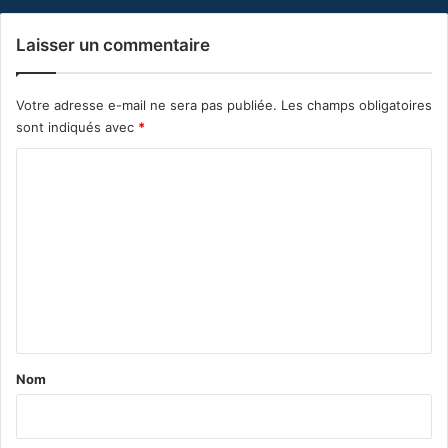
Laisser un commentaire
Votre adresse e-mail ne sera pas publiée.
Les champs obligatoires
sont indiqués avec
*
C
o
m
m
e
n
t
a
Nom
i
r