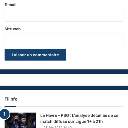
e
E-mail
*
Site web
Filinfo
Le Havre – PSG : L’analyse détaillée de ce
match diffusé sur Ligue 1+ à 21h
28 Fév 2026 14:40 pm