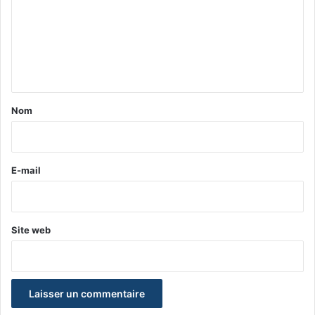
m
m
e
n
t
a
Nom
i
r
e
E-mail
*
Site web