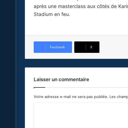
après une masterclass aux côtés de Ka
Stadium en feu.
Facebook
X
Laisser un commentaire
Votre adresse e-mail ne sera pas publiée.
Les champ
C
o
m