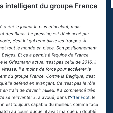
us intelligent du groupe France
 a été le joueur le plus étincelant, mais
ant des Bleus. Le pressing est déclenché par
de, c’est lui qui remobilise les troupes. À
emet tout le monde en place. Son positionnement
 Belges. Et ça a permis à l’équipe de France
ue le Griezmann actuel n’est pas celui de 2016. Il
 vitesse, il a moins de force pour accélérer le
igent du groupe France. Contre la Belgique, c’est
t qu’elle défend en avançant. Ce n’est pas le rôle
 en train de devenir milieu. Il a commencé très
 de se réinventer »
, a avoué, dans l’
After Foot
, le
nn est toujours capable du meilleur, comme face
match au cours duquel il avait marqué un doublé