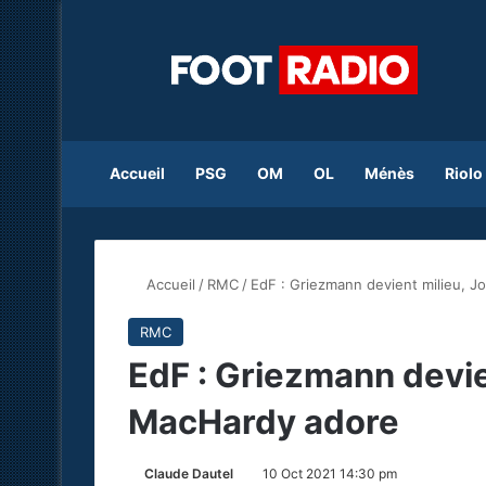
Accueil
PSG
OM
OL
Ménès
Riolo
Accueil
/
RMC
/
EdF : Griezmann devient milieu, 
RMC
EdF : Griezmann devie
MacHardy adore
Claude Dautel
10 Oct 2021 14:30 pm