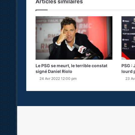
Articles similaires
Le PSG se meurt, le terrible constat
PSG : 
signé Daniel Riolo
lourd 
24 Avr 2022 12:00 pm
23 Av