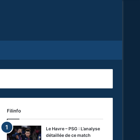
Facebook
X
RSS
Filinfo
Le Havre – PSG : L’analyse
détaillée de ce match