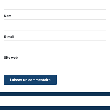
t
a
Nom
i
r
e
E-mail
*
Site web