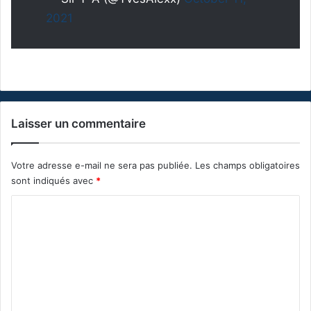
2021
Laisser un commentaire
Votre adresse e-mail ne sera pas publiée.
Les champs obligatoires
sont indiqués avec
*
C
o
m
m
e
n