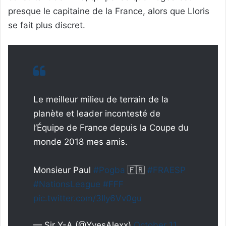
presque le capitaine de la France, alors que Lloris
se fait plus discret.
Le meilleur milieu de terrain de la
planète et leader incontesté de
l’Équipe de France depuis la Coupe du
monde 2018 mes amis.
Monsieur Paul
#Pogba
🇫🇷
#FRAESP
#NationsLeague
#FFF
pic.twitter.com/3Ily6Vv0gu
— Sir Y-A (@YvesAlexx)
October 11,