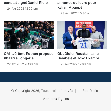
constat signé Daniel Riolo
annonce du lourd pour
Kylian Mbappé
24 Avr 2022 12:00 pm
23 Avr 2022 10:30 am
OM : Jérôme Rothen propose
OL : Didier Roustan taille
Khazri à Longoria
Dembélé et Toko Ekambi
22 Avr 2022 20:30 pm
22 Avr 2022 12:30 pm
© Copyright 2026, Tous droits réservés |
FootRadio
Mentions légales
Facebook
X
RSS