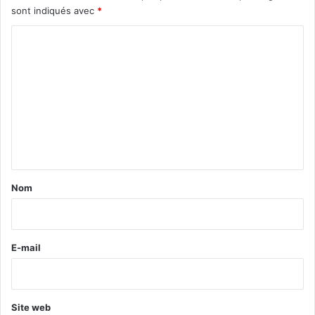
sont indiqués avec
*
C
o
m
m
e
n
t
a
Nom
i
r
e
E-mail
*
Site web