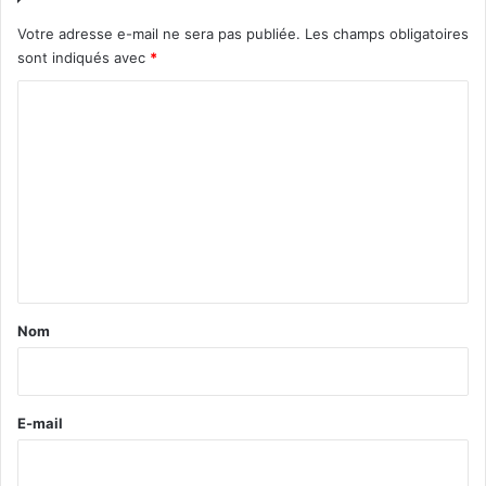
Votre adresse e-mail ne sera pas publiée.
Les champs obligatoires
sont indiqués avec
*
C
o
m
m
e
n
t
a
Nom
i
r
e
E-mail
*