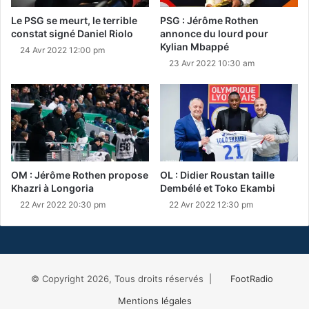
Le PSG se meurt, le terrible
PSG : Jérôme Rothen
constat signé Daniel Riolo
annonce du lourd pour
Kylian Mbappé
24 Avr 2022 12:00 pm
23 Avr 2022 10:30 am
OM : Jérôme Rothen propose
OL : Didier Roustan taille
Khazri à Longoria
Dembélé et Toko Ekambi
22 Avr 2022 20:30 pm
22 Avr 2022 12:30 pm
© Copyright 2026, Tous droits réservés |
FootRadio
Mentions légales