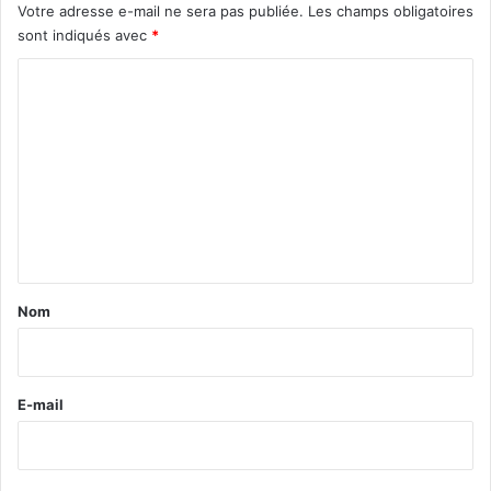
Votre adresse e-mail ne sera pas publiée.
Les champs obligatoires
sont indiqués avec
*
C
o
m
m
e
n
t
a
Nom
i
r
e
E-mail
*