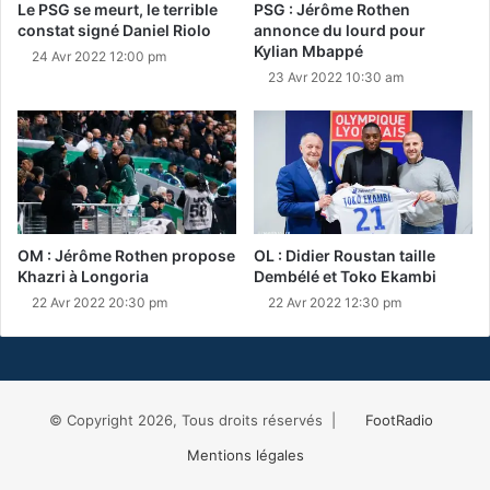
Le PSG se meurt, le terrible
PSG : Jérôme Rothen
constat signé Daniel Riolo
annonce du lourd pour
Kylian Mbappé
24 Avr 2022 12:00 pm
23 Avr 2022 10:30 am
OM : Jérôme Rothen propose
OL : Didier Roustan taille
Khazri à Longoria
Dembélé et Toko Ekambi
22 Avr 2022 20:30 pm
22 Avr 2022 12:30 pm
© Copyright 2026, Tous droits réservés |
FootRadio
Mentions légales