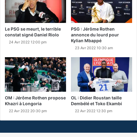
Le PSG se meurt, le terrible
PSG : Jérôme Rothen
constat signé Daniel Riolo
annonce du lourd pour
Kylian Mbappé
24 Avr 2022 12:00 pm
23 Avr 2022 10:30 am
OM : Jérôme Rothen propose
OL : Didier Roustan taille
Khazri à Longoria
Dembélé et Toko Ekambi
22 Avr 2022 20:30 pm
22 Avr 2022 12:30 pm