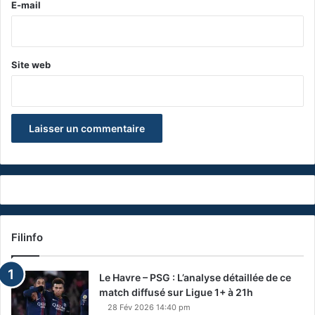
e
E-mail
*
Site web
Filinfo
Le Havre – PSG : L’analyse détaillée de ce
match diffusé sur Ligue 1+ à 21h
28 Fév 2026 14:40 pm