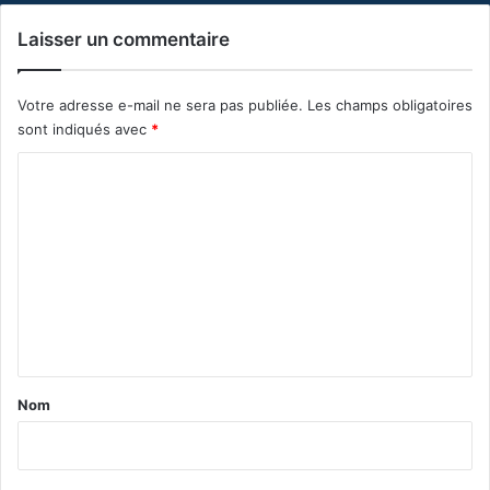
Laisser un commentaire
Votre adresse e-mail ne sera pas publiée.
Les champs obligatoires
sont indiqués avec
*
C
o
m
m
e
n
t
a
Nom
i
r