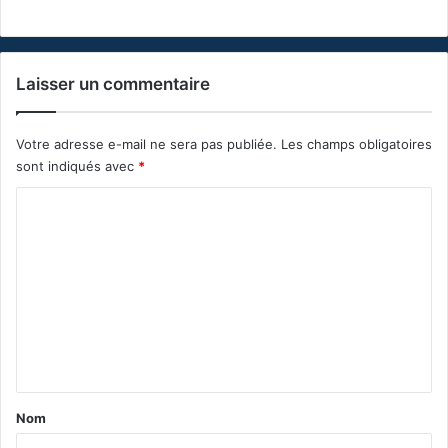
Laisser un commentaire
Votre adresse e-mail ne sera pas publiée.
Les champs obligatoires
sont indiqués avec
*
C
o
m
m
e
n
t
a
Nom
i