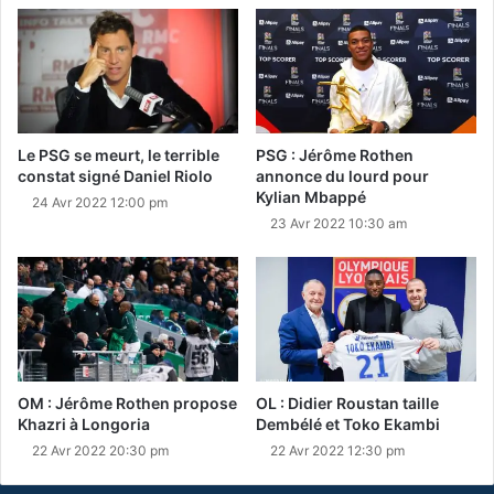
Le PSG se meurt, le terrible
PSG : Jérôme Rothen
constat signé Daniel Riolo
annonce du lourd pour
Kylian Mbappé
24 Avr 2022 12:00 pm
23 Avr 2022 10:30 am
OM : Jérôme Rothen propose
OL : Didier Roustan taille
Khazri à Longoria
Dembélé et Toko Ekambi
22 Avr 2022 20:30 pm
22 Avr 2022 12:30 pm