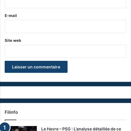
r
e
E-mail
*
Site web
Filinfo
Le Havre – PSG : L’analyse détaillée de ce