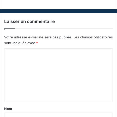
Laisser un commentaire
Votre adresse e-mail ne sera pas publiée.
Les champs obligatoires
sont indiqués avec
*
C
o
m
m
e
n
t
a
Nom
i