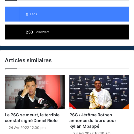
0
Fans
233
Followers
Articles similaires
Le PSG se meurt, le terrible
PSG : Jérôme Rothen
constat signé Daniel Riolo
annonce du lourd pour
Kylian Mbappé
24 Avr 2022 12:00 pm
23 Avr 2022 10:30 am