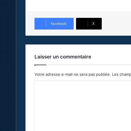
Facebook
X
Laisser un commentaire
Votre adresse e-mail ne sera pas publiée.
Les champ
C
o
m
m
e
n