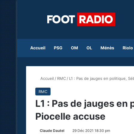
Accueil
PSG
OM
OL
Ménès
Riolo
Accueil
/
RMC
/
L1 : Pas de jauges en politique, Sé
RMC
L1 : Pas de jauges en 
Piocelle accuse
Claude Dautel
29 Déc 2021 18:30 pm