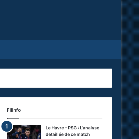
Facebook
X
RSS
Filinfo
Le Havre – PSG : L’analyse
détaillée de ce match