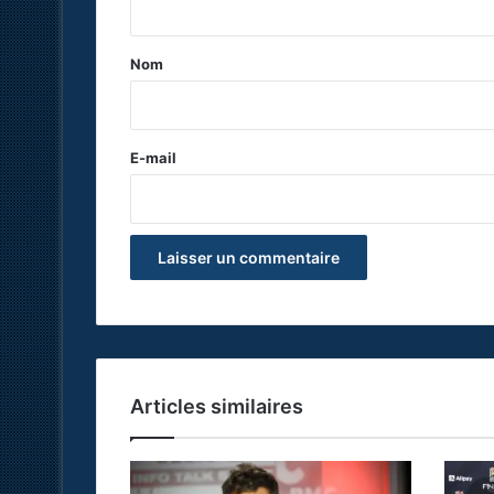
t
a
Nom
i
r
e
E-mail
*
Articles similaires