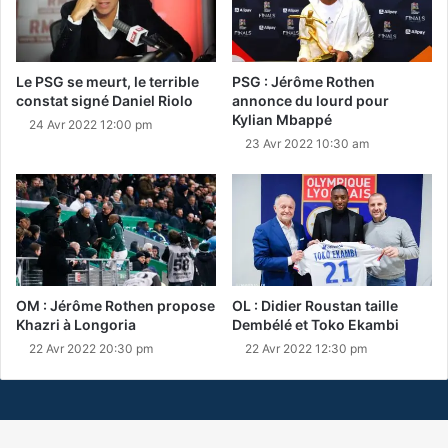
Le PSG se meurt, le terrible
PSG : Jérôme Rothen
constat signé Daniel Riolo
annonce du lourd pour
Kylian Mbappé
24 Avr 2022 12:00 pm
23 Avr 2022 10:30 am
OM : Jérôme Rothen propose
OL : Didier Roustan taille
Khazri à Longoria
Dembélé et Toko Ekambi
22 Avr 2022 20:30 pm
22 Avr 2022 12:30 pm