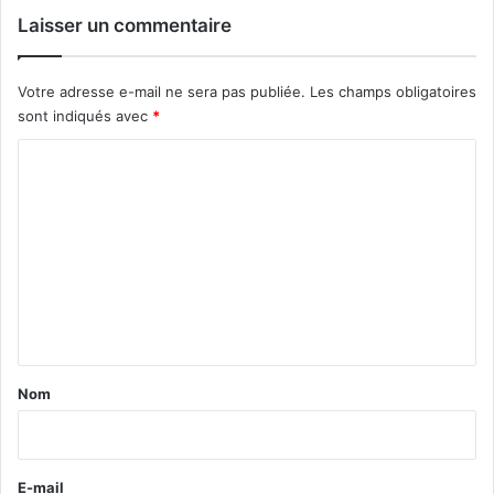
Laisser un commentaire
Votre adresse e-mail ne sera pas publiée.
Les champs obligatoires
sont indiqués avec
*
C
o
m
m
e
n
t
a
Nom
i
r
e
E-mail