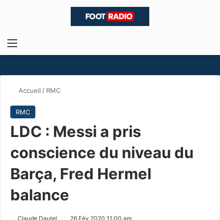
Menu
R
Accueil
/
RMC
RMC
LDC : Messi a pris
conscience du niveau du
Barça, Fred Hermel
balance
Claude Dautel
26 Fév 2020 11:00 am