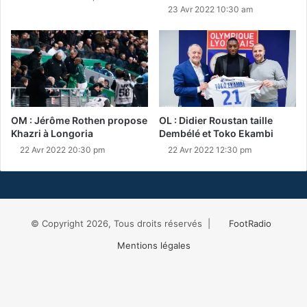
23 Avr 2022 10:30 am
OM : Jérôme Rothen propose
OL : Didier Roustan taille
Khazri à Longoria
Dembélé et Toko Ekambi
22 Avr 2022 20:30 pm
22 Avr 2022 12:30 pm
© Copyright 2026, Tous droits réservés |
FootRadio
Mentions légales
Facebook
X
RSS