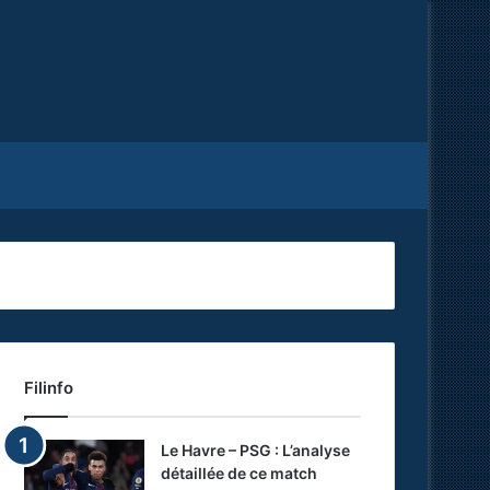
Facebook
X
RSS
Filinfo
Le Havre – PSG : L’analyse
détaillée de ce match