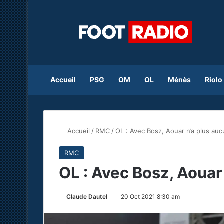
Accueil
PSG
OM
OL
Ménès
Riolo
Accueil
/
RMC
/
OL : Avec Bosz, Aouar n’a plus au
RMC
OL : Avec Bosz, Aouar
Claude Dautel
20 Oct 2021 8:30 am