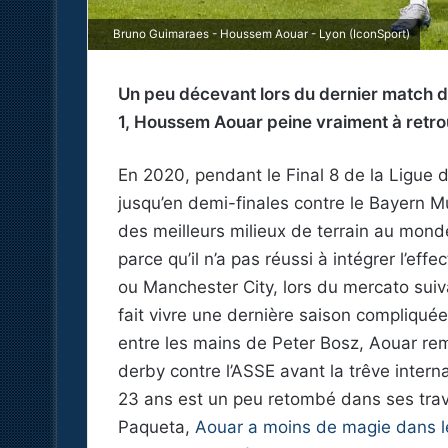
Bruno Guimaraes - Houssem Aouar - Lyon (IconSport)
Un peu décevant lors du dernier match 
1, Houssem Aouar peine vraiment à retro
En 2020, pendant le Final 8 de la Ligue 
jusqu’en demi-finales contre le Bayern M
des meilleurs milieux de terrain au mond
parce qu’il n’a pas réussi à intégrer l’ef
ou Manchester City, lors du mercato suiva
fait vivre une dernière saison compliqué
entre les mains de Peter Bosz, Aouar re
derby contre l’ASSE avant la trêve interna
23 ans est un peu retombé dans ses tra
Paqueta,
Aouar a moins de magie dans l