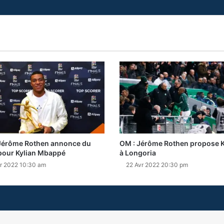
Jérôme Rothen annonce du
OM : Jérôme Rothen propose K
pour Kylian Mbappé
à Longoria
r 2022 10:30 am
22 Avr 2022 20:30 pm