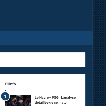
Facebook
X
RSS
Filinfo
Le Havre – PSG : L’analyse
détaillée de ce match