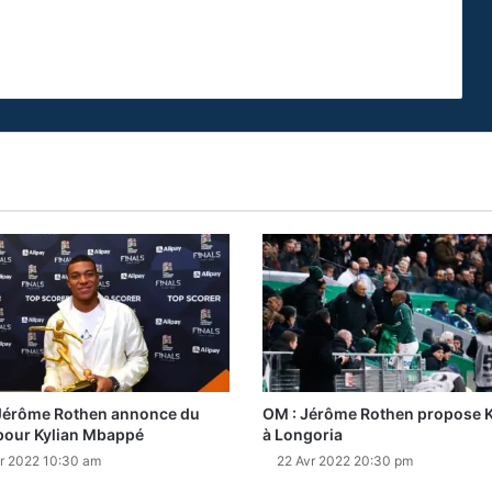
Jérôme Rothen annonce du
OM : Jérôme Rothen propose K
pour Kylian Mbappé
à Longoria
r 2022 10:30 am
22 Avr 2022 20:30 pm