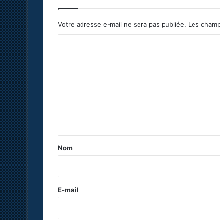
Votre adresse e-mail ne sera pas publiée.
Les champ
C
o
m
m
e
n
t
a
Nom
i
r
e
E-mail
*