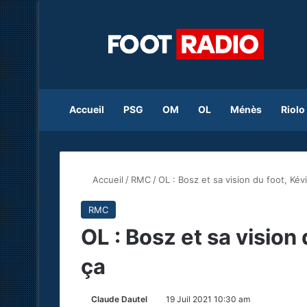
Accueil
PSG
OM
OL
Ménès
Riolo
Accueil
/
RMC
/
OL : Bosz et sa vision du foot, Kév
RMC
OL : Bosz et sa vision
ça
Claude Dautel
19 Juil 2021 10:30 am