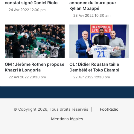
constat signé Daniel Riolo
annonce du lourd pour
Kylian Mbappé
24 Avr 2022 12:00 pm
23 Avr 2022 10:30 am
OM : Jérôme Rothen propose
OL : Didier Roustan taille
Khazri à Longoria
Dembélé et Toko Ekambi
22 Avr 2022 20:30 pm
22 Avr 2022 12:30 pm
© Copyright 2026, Tous droits réservés |
FootRadio
Mentions légales
Facebook
X
RSS