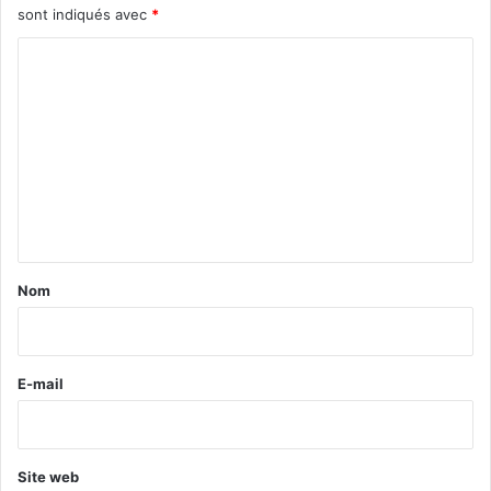
sont indiqués avec
*
C
o
m
m
e
n
t
a
Nom
i
r
e
E-mail
*
Site web