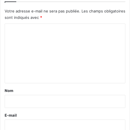
Votre adresse e-mail ne sera pas publiée.
Les champs obligatoires
sont indiqués avec
*
C
o
m
m
e
n
t
a
Nom
i
r
e
E-mail
*