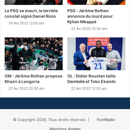
Le PSG se meurt, le terrible
PSG : Jérôme Rothen
constat signé Daniel Riolo
annonce du lourd pour
Kylian Mbappé
24 Avr 2022 12:00 pm
23 Avr 2022 10:30 am
OM : Jérôme Rothen propose
OL : Didier Roustan taille
Khazri à Longoria
Dembélé et Toko Ekambi
22 Avr 2022 20:30 pm
22 Avr 2022 12:30 pm
© Copyright 2026, Tous droits réservés |
FootRadio
Mentions légales