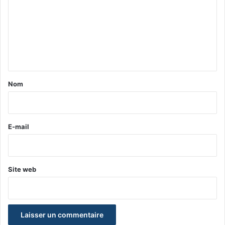
m
m
e
n
t
a
Nom
i
r
e
E-mail
*
Site web