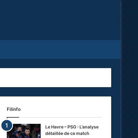
Facebook
X
RSS
Filinfo
Le Havre – PSG : L’analyse
détaillée de ce match