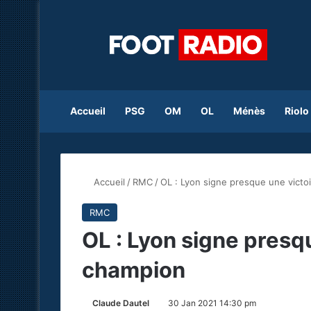
Accueil
PSG
OM
OL
Ménès
Riolo
Accueil
/
RMC
/
OL : Lyon signe presque une victo
RMC
OL : Lyon signe presq
champion
Claude Dautel
30 Jan 2021 14:30 pm