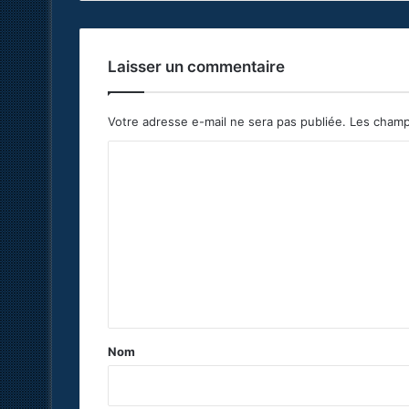
Laisser un commentaire
Votre adresse e-mail ne sera pas publiée.
Les champ
C
o
m
m
e
n
t
a
Nom
i
r