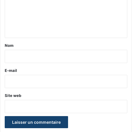
m
e
n
t
a
Nom
i
r
e
E-mail
*
Site web