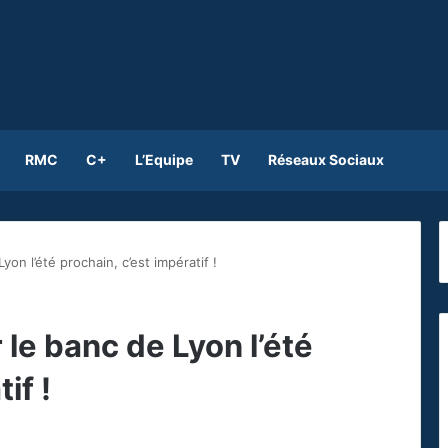
RMC
C+
L’Equipe
TV
Réseaux Sociaux
on l’été prochain, c’est impératif !
le banc de Lyon l’été
if !