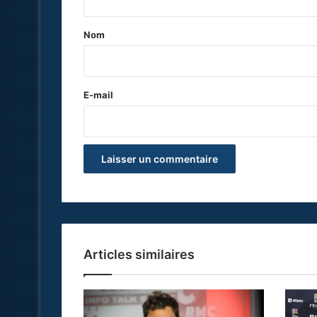
t
a
Nom
i
r
e
E-mail
*
Articles similaires