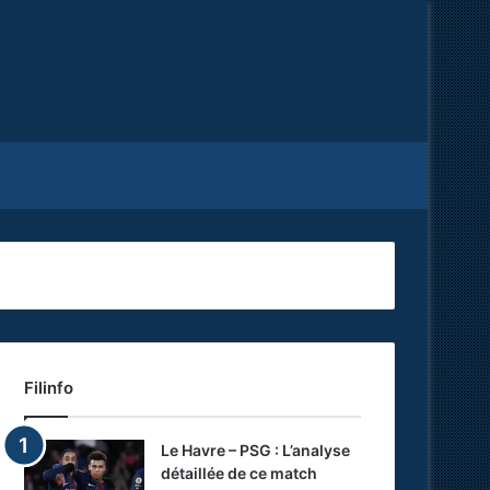
Facebook
X
RSS
Filinfo
Le Havre – PSG : L’analyse
détaillée de ce match