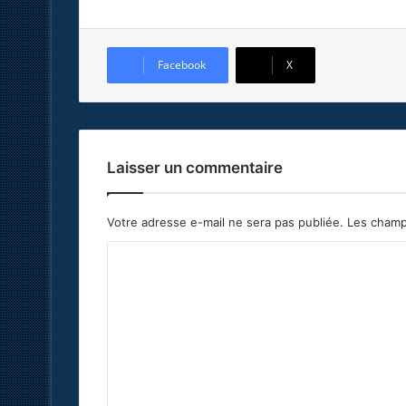
Facebook
X
Laisser un commentaire
Votre adresse e-mail ne sera pas publiée.
Les champ
C
o
m
m
e
n