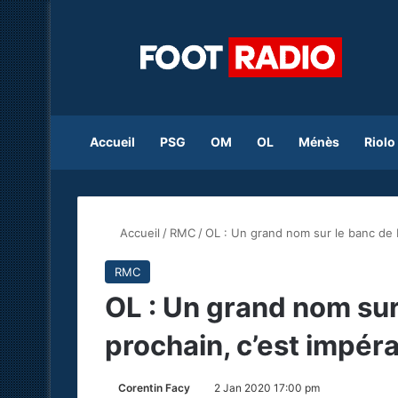
Accueil
PSG
OM
OL
Ménès
Riolo
Accueil
/
RMC
/
OL : Un grand nom sur le banc de Ly
RMC
OL : Un grand nom sur 
prochain, c’est impérat
Corentin Facy
2 Jan 2020 17:00 pm