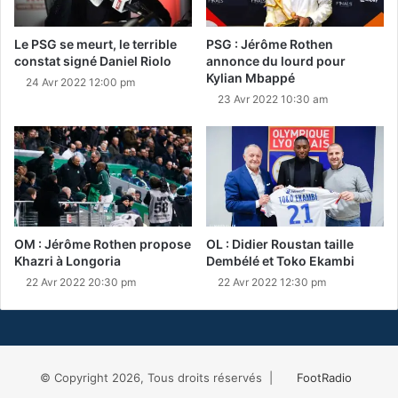
Le PSG se meurt, le terrible
PSG : Jérôme Rothen
constat signé Daniel Riolo
annonce du lourd pour
Kylian Mbappé
24 Avr 2022 12:00 pm
23 Avr 2022 10:30 am
OM : Jérôme Rothen propose
OL : Didier Roustan taille
Khazri à Longoria
Dembélé et Toko Ekambi
22 Avr 2022 20:30 pm
22 Avr 2022 12:30 pm
© Copyright 2026, Tous droits réservés |
FootRadio