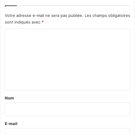
Votre adresse e-mail ne sera pas publiée.
Les champs obligatoires
sont indiqués avec
*
C
o
m
m
e
n
t
a
Nom
i
r
e
E-mail
*