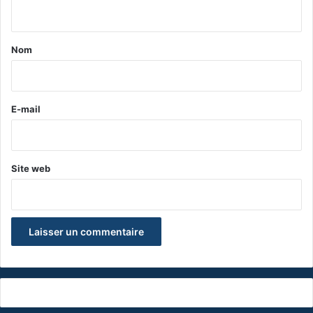
n
t
a
Nom
i
r
e
E-mail
*
Site web