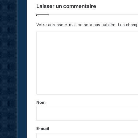
Laisser un commentaire
Votre adresse e-mail ne sera pas publiée.
Les champ
C
o
m
m
e
n
t
a
Nom
i
r
e
E-mail
*