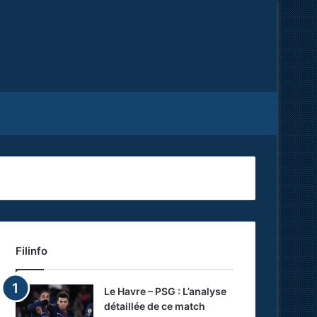
Facebook
X
RSS
Filinfo
Le Havre – PSG : L’analyse
détaillée de ce match