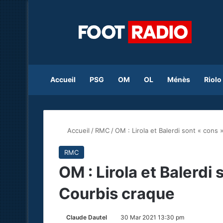
Accueil
PSG
OM
OL
Ménès
Riolo
Accueil
/
RMC
/
OM : Lirola et Balerdi sont « cons 
RMC
OM : Lirola et Balerdi 
Courbis craque
Claude Dautel
30 Mar 2021 13:30 pm