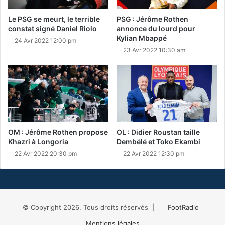
Le PSG se meurt, le terrible
PSG : Jérôme Rothen
constat signé Daniel Riolo
annonce du lourd pour
Kylian Mbappé
24 Avr 2022 12:00 pm
23 Avr 2022 10:30 am
OM : Jérôme Rothen propose
OL : Didier Roustan taille
Khazri à Longoria
Dembélé et Toko Ekambi
22 Avr 2022 20:30 pm
22 Avr 2022 12:30 pm
© Copyright 2026, Tous droits réservés |
FootRadio
Mentions légales