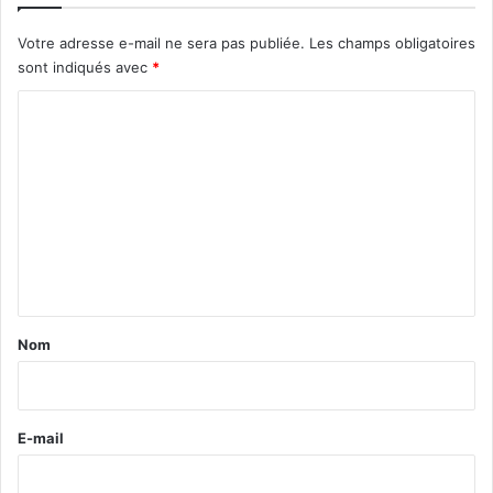
Votre adresse e-mail ne sera pas publiée.
Les champs obligatoires
sont indiqués avec
*
C
o
m
m
e
n
t
a
Nom
i
r
e
E-mail
*