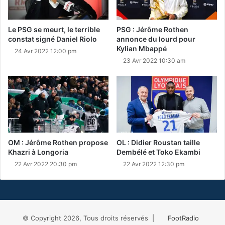
Le PSG se meurt, le terrible
PSG : Jérôme Rothen
constat signé Daniel Riolo
annonce du lourd pour
Kylian Mbappé
24 Avr 2022 12:00 pm
23 Avr 2022 10:30 am
OM : Jérôme Rothen propose
OL : Didier Roustan taille
Khazri à Longoria
Dembélé et Toko Ekambi
22 Avr 2022 20:30 pm
22 Avr 2022 12:30 pm
© Copyright 2026, Tous droits réservés |
FootRadio