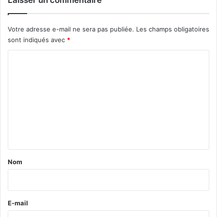
Laisser un commentaire
Votre adresse e-mail ne sera pas publiée.
Les champs obligatoires
sont indiqués avec
*
C
o
m
m
e
n
t
a
Nom
i
r
e
E-mail