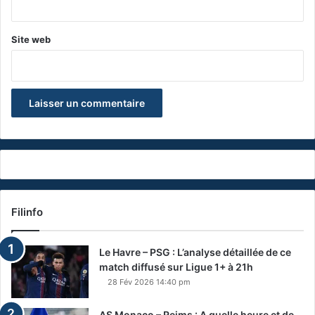
*
Site web
Filinfo
Le Havre – PSG : L’analyse détaillée de ce
match diffusé sur Ligue 1+ à 21h
28 Fév 2026 14:40 pm
AS Monaco – Reims : A quelle heure et de