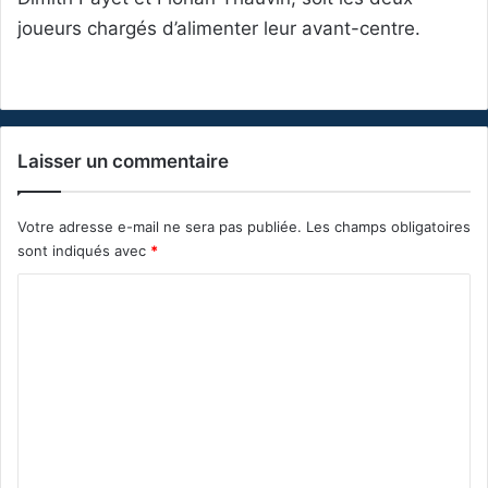
joueurs chargés d’alimenter leur avant-centre.
Laisser un commentaire
Votre adresse e-mail ne sera pas publiée.
Les champs obligatoires
sont indiqués avec
*
C
o
m
m
e
n
t