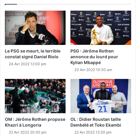
Le PSG se meurt, le terrible
PSG : Jérôme Rothen
constat signé Daniel Riolo
annonce du lourd pour
Kylian Mbappé
24 Avr 2022 12:00 pm
23 Avr 2022 10:30 am
OM : Jérôme Rothen propose
OL : Didier Roustan taille
Khazri à Longoria
Dembélé et Toko Ekambi
22 Avr 2022 20:30 pm
22 Avr 2022 12:30 pm