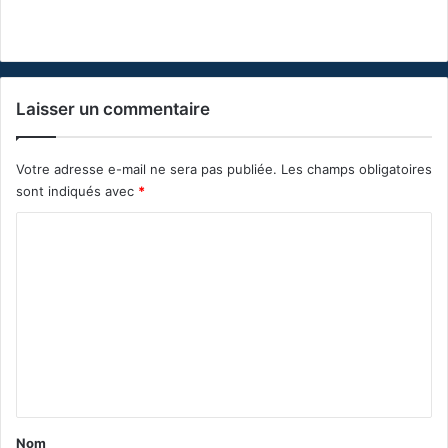
Laisser un commentaire
Votre adresse e-mail ne sera pas publiée.
Les champs obligatoires
sont indiqués avec
*
C
o
m
m
e
n
t
a
Nom