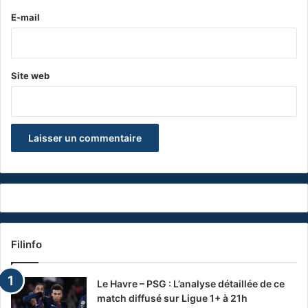
e
E-mail
*
Site web
Filinfo
Le Havre – PSG : L’analyse détaillée de ce
match diffusé sur Ligue 1+ à 21h