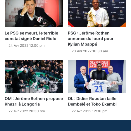
Le PSG se meurt, le terrible
PSG : Jérôme Rothen
constat signé Daniel Riolo
annonce du lourd pour
Kylian Mbappé
24 Avr 2022 12:00 pm
23 Avr 2022 10:30 am
OM : Jérôme Rothen propose
OL : Didier Roustan taille
Khazri à Longoria
Dembélé et Toko Ekambi
22 Avr 2022 20:30 pm
22 Avr 2022 12:30 pm