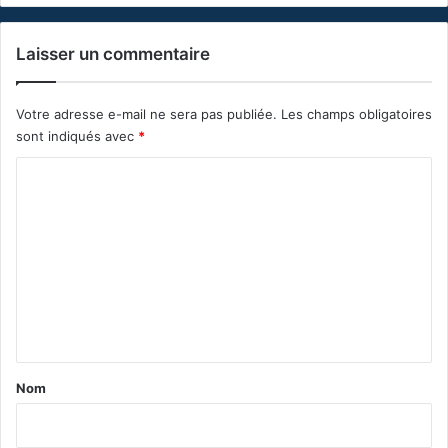
Laisser un commentaire
Votre adresse e-mail ne sera pas publiée.
Les champs obligatoires
sont indiqués avec
*
C
o
m
m
e
n
t
a
Nom
i
r