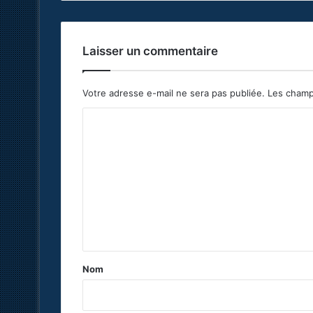
Laisser un commentaire
Votre adresse e-mail ne sera pas publiée.
Les champ
C
o
m
m
e
n
t
a
Nom
i
r