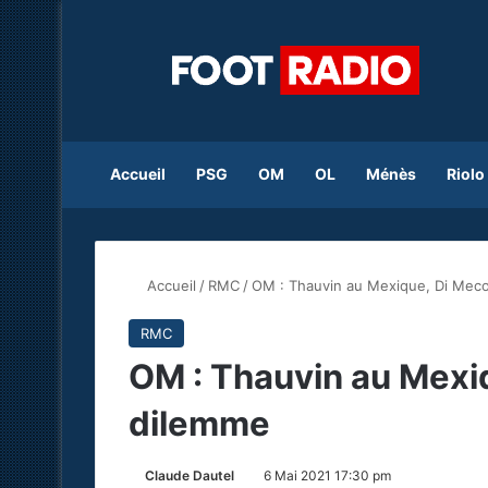
Accueil
PSG
OM
OL
Ménès
Riolo
Accueil
/
RMC
/
OM : Thauvin au Mexique, Di Meco
RMC
OM : Thauvin au Mexiq
dilemme
Claude Dautel
6 Mai 2021 17:30 pm