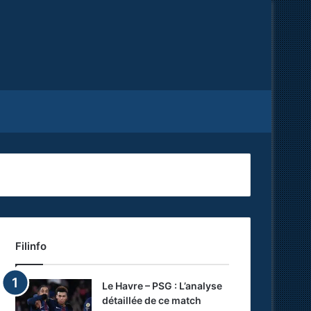
Facebook
X
RSS
Filinfo
Le Havre – PSG : L’analyse
détaillée de ce match