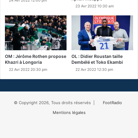
24 Avr 2022 12:00 pm
23 Avr 2022 10:30 am
OM : Jérôme Rothen propose
OL : Didier Roustan taille
Khazri à Longoria
Dembélé et Toko Ekambi
22 Avr 2022 20:30 pm
22 Avr 2022 12:30 pm
© Copyright 2026, Tous droits réservés |
FootRadio
Mentions légales
Facebook
X
RSS