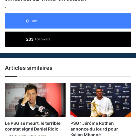
0
Fans
233
Followers
Articles similaires
Le PSG se meurt, le terrible
PSG : Jérôme Rothen
constat signé Daniel Riolo
annonce du lourd pour
Kylian Mbappé