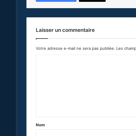
Laisser un commentaire
Votre adresse e-mail ne sera pas publiée.
Les champ
C
o
m
m
e
n
t
a
Nom
i