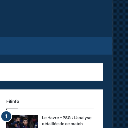
Facebook
X
RSS
Filinfo
Le Havre – PSG : L’analyse
détaillée de ce match