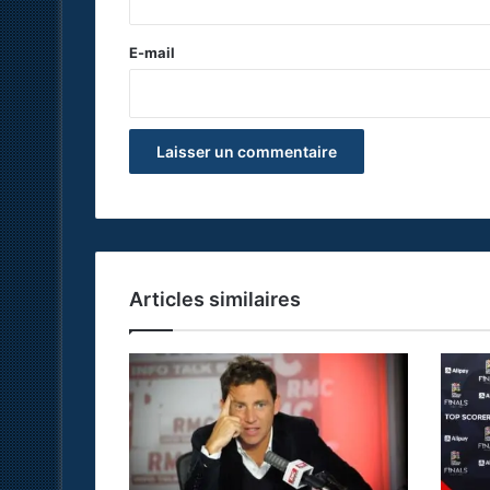
r
e
E-mail
*
Articles similaires