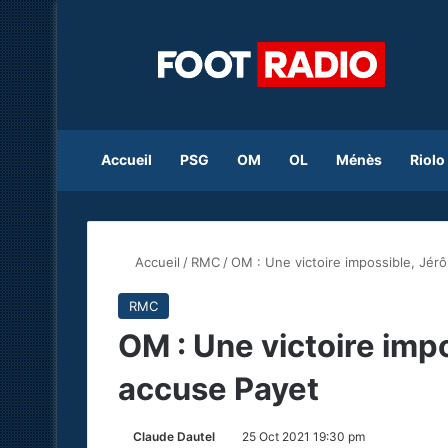
Accueil
PSG
OM
OL
Ménès
Riolo
Accueil
/
RMC
/
OM : Une victoire impossible, Jé
RMC
OM : Une victoire imp
accuse Payet
Claude Dautel
25 Oct 2021 19:30 pm