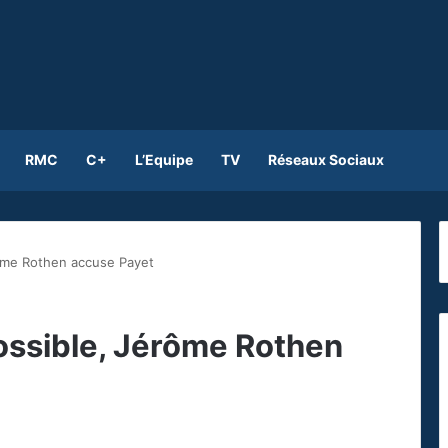
RMC
C+
L’Equipe
TV
Réseaux Sociaux
rôme Rothen accuse Payet
ossible, Jérôme Rothen