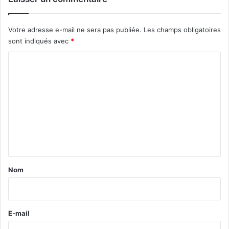
Votre adresse e-mail ne sera pas publiée.
Les champs obligatoires
sont indiqués avec
*
C
o
m
m
e
n
t
a
Nom
i
r
e
E-mail
*