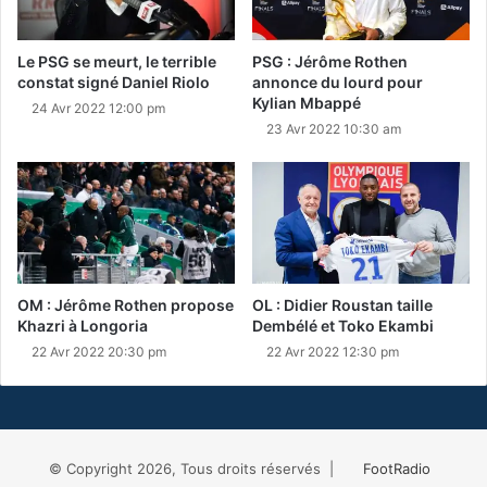
Le PSG se meurt, le terrible
PSG : Jérôme Rothen
constat signé Daniel Riolo
annonce du lourd pour
Kylian Mbappé
24 Avr 2022 12:00 pm
23 Avr 2022 10:30 am
OM : Jérôme Rothen propose
OL : Didier Roustan taille
Khazri à Longoria
Dembélé et Toko Ekambi
22 Avr 2022 20:30 pm
22 Avr 2022 12:30 pm
© Copyright 2026, Tous droits réservés |
FootRadio