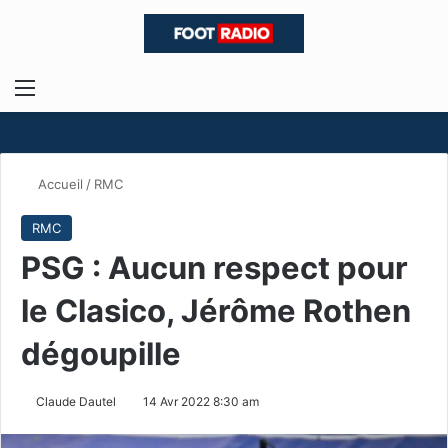
Menu
R
Accueil
/
RMC
RMC
PSG : Aucun respect pour
le Clasico, Jérôme Rothen
dégoupille
Claude Dautel
14 Avr 2022 8:30 am