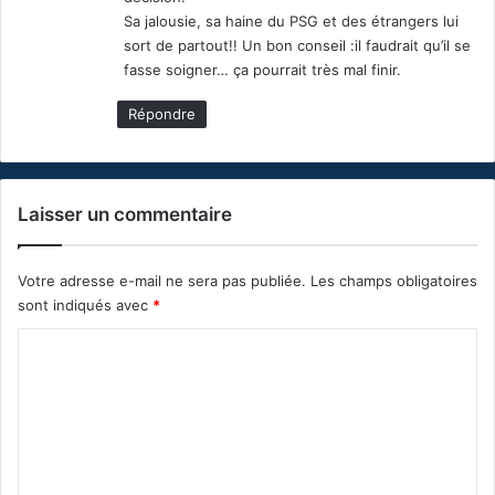
Sa jalousie, sa haine du PSG et des étrangers lui
sort de partout!! Un bon conseil :il faudrait qu’il se
fasse soigner… ça pourrait très mal finir.
Répondre
Laisser un commentaire
Votre adresse e-mail ne sera pas publiée.
Les champs obligatoires
sont indiqués avec
*
C
o
m
m
e