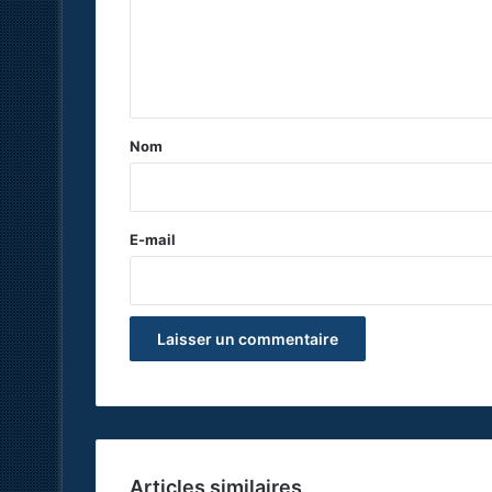
m
e
n
t
a
Nom
i
r
e
E-mail
*
Articles similaires