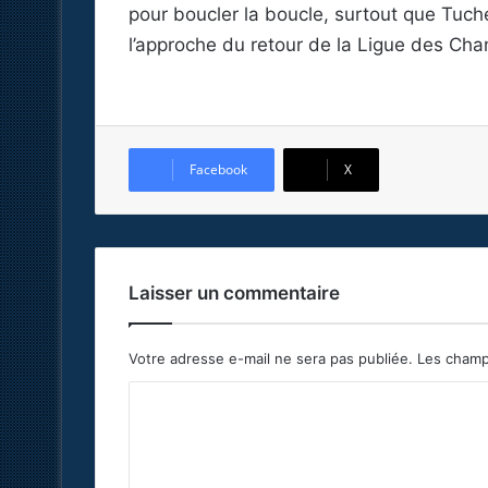
pour boucler la boucle, surtout que Tuche
l’approche du retour de la Ligue des C
Facebook
X
Laisser un commentaire
Votre adresse e-mail ne sera pas publiée.
Les champ
C
o
m