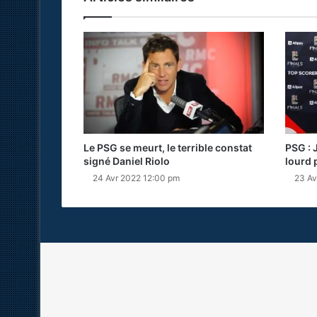
Le PSG se meurt, le terrible constat
PSG : 
signé Daniel Riolo
lourd 
24 Avr 2022 12:00 pm
23 Av