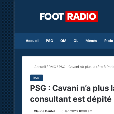
Accueil
PSG
OM
OL
Ménès
Riolo
Accueil
/
RMC
/
PSG : Cavani n’a plus la tête à Pari
RMC
PSG : Cavani n’a plus l
consultant est dépité
Claude Dautel
6 Jan 2020 10:00 am