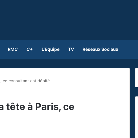
RMC
C+
L’Equipe
TV
Réseaux Sociaux
s, ce consultant est dépité
a tête à Paris, ce