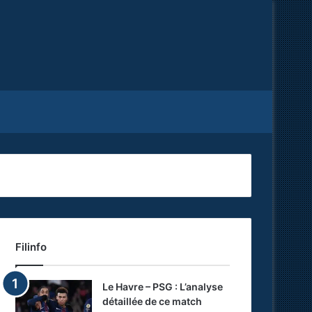
Facebook
X
RSS
Filinfo
Le Havre – PSG : L’analyse
détaillée de ce match