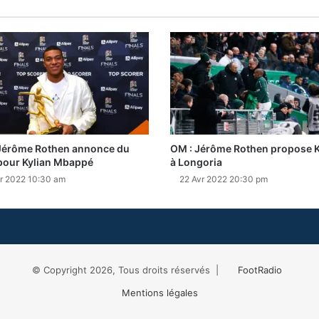
Jérôme Rothen annonce du
OM : Jérôme Rothen propose K
pour Kylian Mbappé
à Longoria
r 2022 10:30 am
22 Avr 2022 20:30 pm
© Copyright 2026, Tous droits réservés |
FootRadio
Mentions légales
Facebook
X
RSS