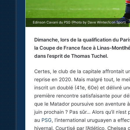
Edinson Cavani du PSG (Photo by Dave Winter/Icon Sport)
Dimanche, lors de la qualification du Par
la Coupe de France face à Linas-Montlhé
dans l’esprit de Thomas Tuchel.
Certes, le club de la capitale affrontait
reprise en 2020. Mais malgré tout, le me
inscrit un doublé (41e, 60e) et délivré 
première rencontre satisfaisante pour dé
que le Matador poursuive son aventure à P
juin prochain ? Pas sûr… Alors qu’il n’est
au
PSG
, l’international uruguayen a effe
hivernal. Courtisé par l’Atlético, Chelsea