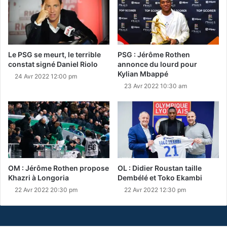
Le PSG se meurt, le terrible
PSG : Jérôme Rothen
constat signé Daniel Riolo
annonce du lourd pour
Kylian Mbappé
24 Avr 2022 12:00 pm
23 Avr 2022 10:30 am
OM : Jérôme Rothen propose
OL : Didier Roustan taille
Khazri à Longoria
Dembélé et Toko Ekambi
22 Avr 2022 20:30 pm
22 Avr 2022 12:30 pm