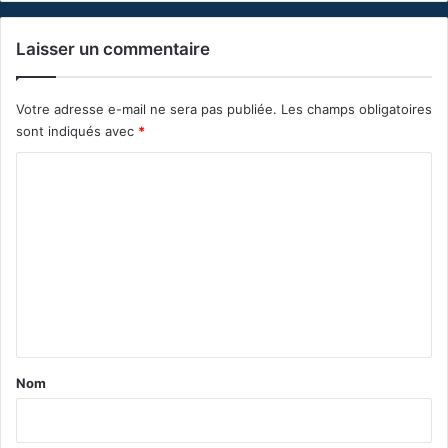
Laisser un commentaire
Votre adresse e-mail ne sera pas publiée.
Les champs obligatoires
sont indiqués avec
*
C
o
m
m
e
n
t
a
Nom
i
r