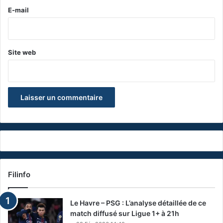
e
E-mail
*
Site web
Filinfo
Le Havre – PSG : L’analyse détaillée de ce
match diffusé sur Ligue 1+ à 21h