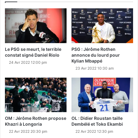
Le PSG se meurt, le terrible
PSG : Jérôme Rothen
constat signé Daniel Riolo
annonce du lourd pour
Kylian Mbappé
24 Avr 2022 12:00 pm
23 Avr 2022 10:30 am
OM : Jérôme Rothen propose
OL : Didier Roustan taille
Khazri à Longoria
Dembélé et Toko Ekambi
22 Avr 2022 20:30 pm
22 Avr 2022 12:30 pm