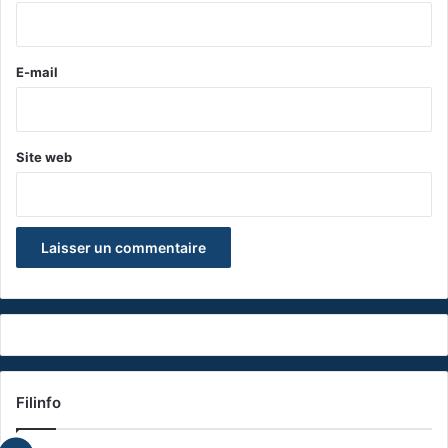
i
r
e
E-mail
*
Site web
Filinfo