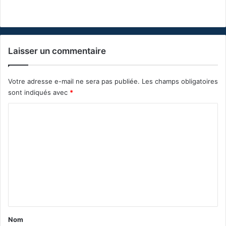
Laisser un commentaire
Votre adresse e-mail ne sera pas publiée.
Les champs obligatoires
sont indiqués avec
*
C
o
m
m
e
n
t
a
Nom