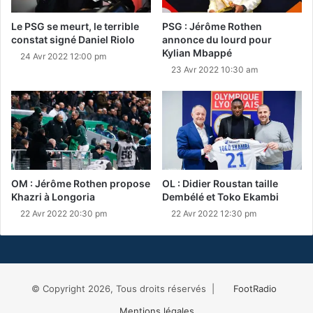
Le PSG se meurt, le terrible
PSG : Jérôme Rothen
constat signé Daniel Riolo
annonce du lourd pour
Kylian Mbappé
24 Avr 2022 12:00 pm
23 Avr 2022 10:30 am
OM : Jérôme Rothen propose
OL : Didier Roustan taille
Khazri à Longoria
Dembélé et Toko Ekambi
22 Avr 2022 20:30 pm
22 Avr 2022 12:30 pm
© Copyright 2026, Tous droits réservés |
FootRadio
Mentions légales