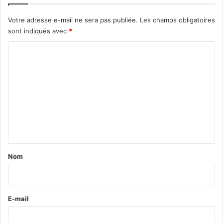
Votre adresse e-mail ne sera pas publiée.
Les champs obligatoires
sont indiqués avec
*
C
o
m
m
e
n
t
a
Nom
i
r
e
E-mail
*