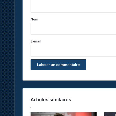
n
t
a
Nom
i
r
e
E-mail
*
Articles similaires