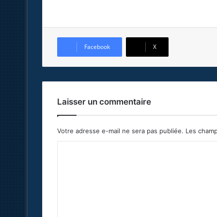
Facebook
X
Laisser un commentaire
Votre adresse e-mail ne sera pas publiée.
Les champ
C
o
m
m
e