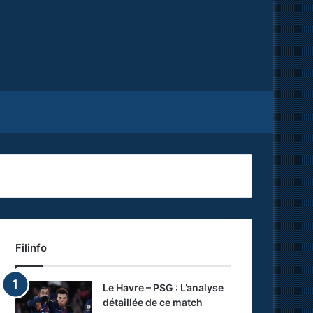
Facebook
X
RSS
Filinfo
Le Havre – PSG : L’analyse
détaillée de ce match