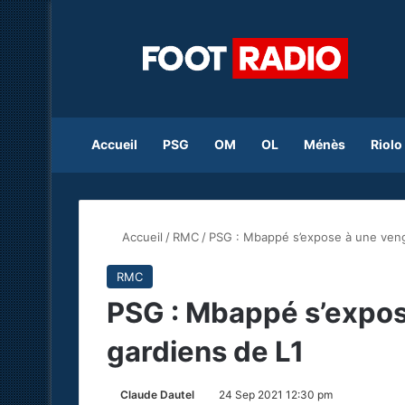
Accueil
PSG
OM
OL
Ménès
Riolo
Accueil
/
RMC
/
PSG : Mbappé s’expose à une ven
RMC
PSG : Mbappé s’expo
gardiens de L1
Claude Dautel
24 Sep 2021 12:30 pm