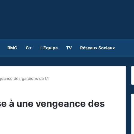
RMC
C+
L’Equipe
TV
Réseaux Sociaux
geance des gardiens de L1
se à une vengeance des