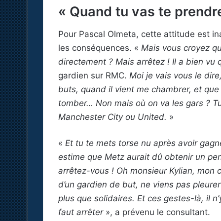
« Quand tu vas te prend
Pour Pascal Olmeta, cette attitude est i
les conséquences. «
Mais vous croyez quo
directement ? Mais arrêtez ! Il a bien vu 
gardien sur RMC.
Moi je vais vous le dire
buts, quand il vient me chambrer, et qu
tomber… Non mais où on va les gars ? T
Manchester City ou United.
»
«
Et tu te mets torse nu après avoir gag
estime que Metz aurait dû obtenir un pen
arrêtez-vous ! Oh monsieur Kylian, mon 
d’un gardien de but, ne viens pas pleurer
plus que solidaires. Et ces gestes-là, il n
faut arrêter
», a prévenu le consultant.