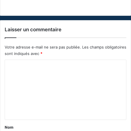
Laisser un commentaire
Votre adresse e-mail ne sera pas publiée.
Les champs obligatoires
sont indiqués avec
*
C
o
m
m
e
n
t
a
Nom