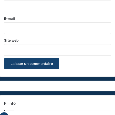
i
r
e
E-mail
*
Site web
Filinfo