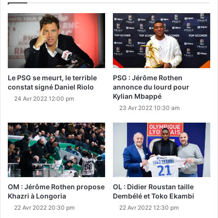
Le PSG se meurt, le terrible
PSG : Jérôme Rothen
constat signé Daniel Riolo
annonce du lourd pour
Kylian Mbappé
24 Avr 2022 12:00 pm
23 Avr 2022 10:30 am
OM : Jérôme Rothen propose
OL : Didier Roustan taille
Khazri à Longoria
Dembélé et Toko Ekambi
22 Avr 2022 20:30 pm
22 Avr 2022 12:30 pm