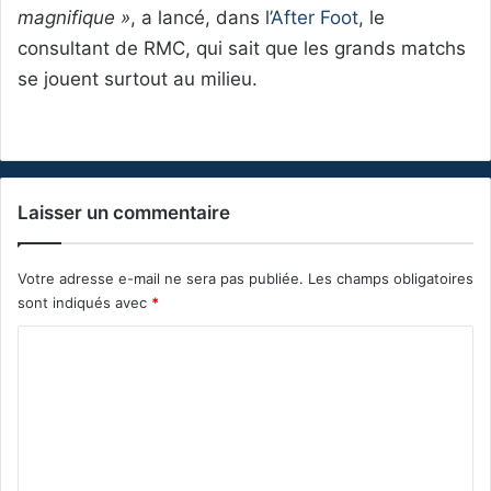
magnifique »
, a lancé, dans l’
After Foot
, le
consultant de RMC, qui sait que les grands matchs
se jouent surtout au milieu.
Laisser un commentaire
Votre adresse e-mail ne sera pas publiée.
Les champs obligatoires
sont indiqués avec
*
C
o
m
m
e